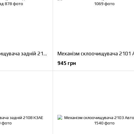
Кронштейн склоочищувача задній 21213 АвтоПрилад
945 грн