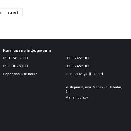
казати всі
Контактна інформація
093-7455300
093-7455300
097-3876783
093-7455300
Igor-shuvaylo@ukr.net
Передзвонити вам?
м. Чернігів, вул. Мартина Небаби,
94
Мапа проїзду