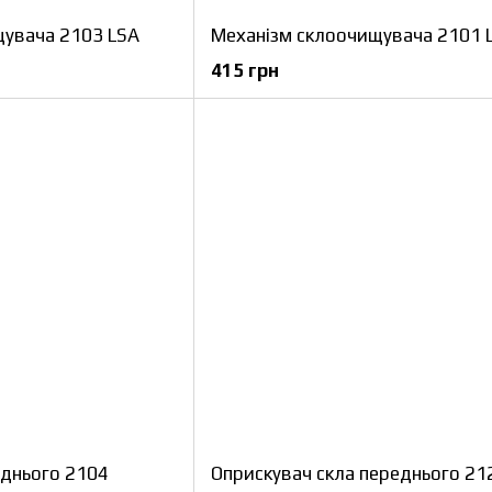
щувача 2103 LSA
Механізм склоочищувача 2101 
415 грн
аднього 2104
Оприскувач скла переднього 21