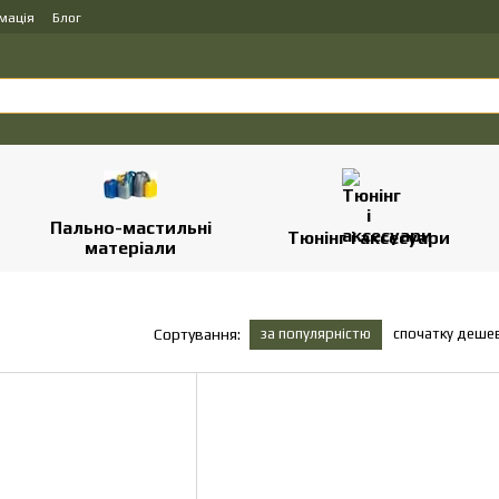
мація
Блог
Пально-мастильні
Тюнінг і аксесуари
матеріали
за популярністю
спочатку деше
Сортування: