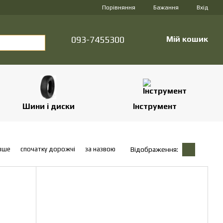
Порівняння
Бажання
Вхід
093-7455300
Мій кошик
Шини і диски
Інструмент
вше
спочатку дорожчі
за назвою
Відображення: