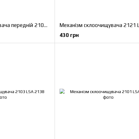
Двигун склоочищувача передній 2101-3730000 LSA
Механізм склоочищувача 2121 
430 грн