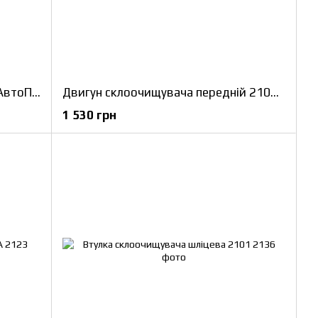
Механізм склоочищувача 2103 АвтоПрибор
Двигун склоочищувача передній 2101 КЗАЭ
1 530 грн