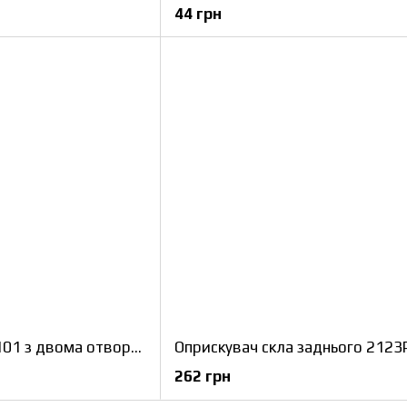
44 грн
Оприскувач скла 2101 з двома отворами
Оприскувач скла заднього 2123
262 грн