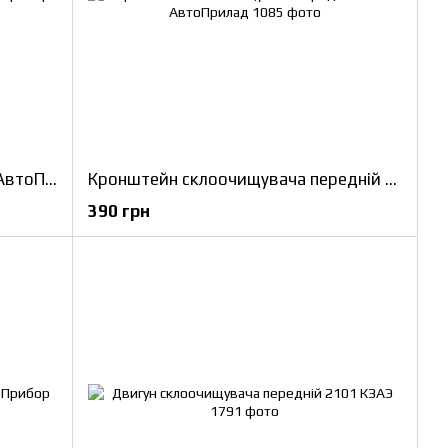
Механізм склоочищувача 2101 АвтоПрибор
Кронштейн склоочищувача передній 2123 АвтоПрилад
390 грн