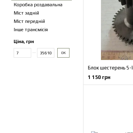
Коробка роздавальна
Міст задній
Міст передній
Інше трансмісія
Ціна, грн
Від Ціна, грн
До Ціна, грн
ОК
1 150 грн