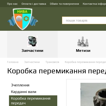
Перейти до основного контенту
Про нас
Оплата і доставка
Обмін та повернення
Контактна інфор
Запчастини
Метизи
Головна
Запчастини
Трансмісія
Коробка перемикання переда
Коробка перемикання пере
Зчеплення
Карданні вали
Коробка перемикання
передач