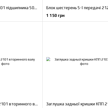
Кільце стопорне 2101 підшипника 50306 и 50706 БелЗАН
1 150 грн
Кільце центруюче 2101 вторинного валу
Заглушка задньої кришки КПП 2