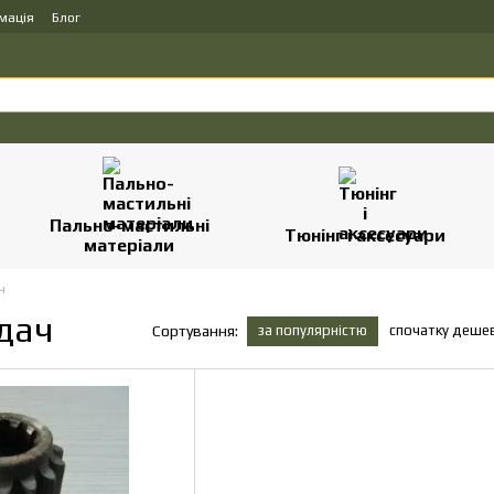
мація
Блог
Пально-мастильні
Тюнінг і аксесуари
матеріали
ч
дач
за популярністю
спочатку деше
Сортування: