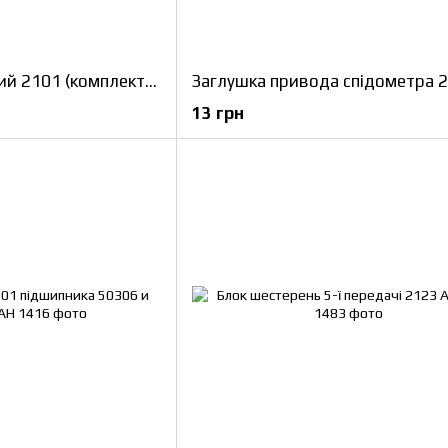
Гровер КПП конусний 2101 (комплект) БелЗАН
Заглушка привода спідометра 
13 грн