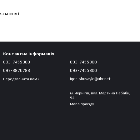
казати всі
Контактна інформація
093-7455300
093-7455300
097-3876783
093-7455300
Igor-shuvaylo@ukr.net
Передзвонити вам?
м. Чернігів, вул. Мартина Небаби,
94
Мапа проїзду