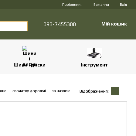
Порівняння
Бажання
Вхід
093-7455300
Мій кошик
Шини і диски
Інструмент
вше
спочатку дорожчі
за назвою
Відображення: