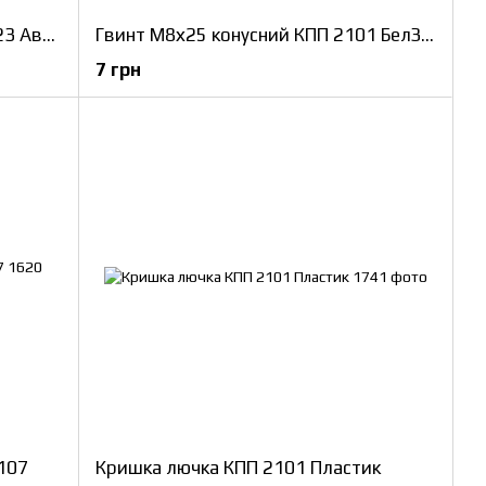
Блок шестерень 5-ї передачі 2123 АвтоВАЗ
Гвинт М8х25 конусний КПП 2101 БелЗАН
7 грн
107
Кришка лючка КПП 2101 Пластик