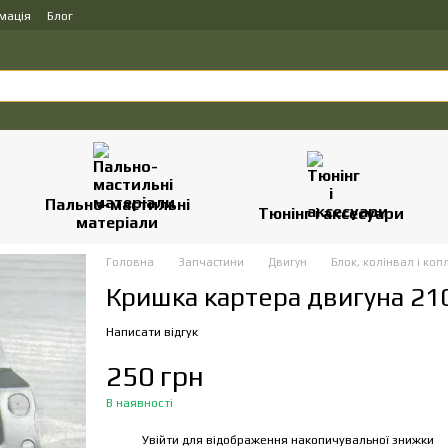
мація
Блог
Пально-мастильні
Тюнінг і аксесуари
матеріали
Головна
Запчастини
Двигун
Блок, колінвал і коп
Кришка картера двигуна 21
Написати відгук
250 грн
В наявності
Увійти
для відображення накопичувальної знижки
%