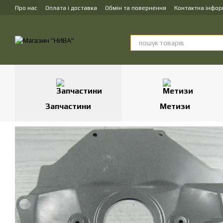
Перейти до основного контенту
Про нас
Оплата і доставка
Обмін та повернення
Контактна інфор
Запчастини
Метизи