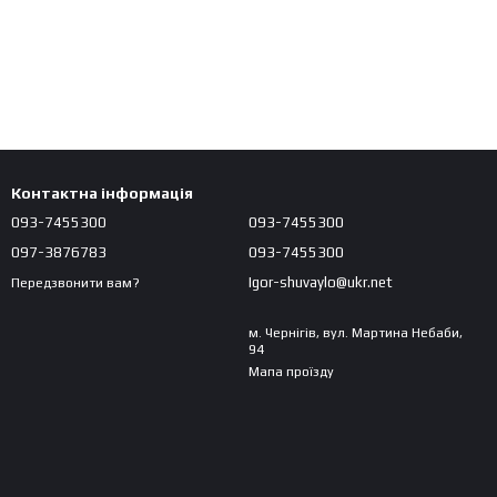
Контактна інформація
093-7455300
093-7455300
097-3876783
093-7455300
Igor-shuvaylo@ukr.net
Передзвонити вам?
м. Чернігів, вул. Мартина Небаби,
94
Мапа проїзду