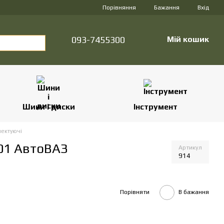
Порівняння
Бажання
Вхід
093-7455300
Мій кошик
Шини і диски
Інструмент
лектуючі
01 АвтоВАЗ
Артикул
914
Порівняти
В бажання