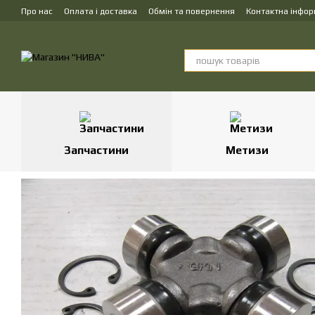
Перейти до основного контенту
Про нас
Оплата і доставка
Обмін та повернення
Контактна інфор
Запчастини
Метизи