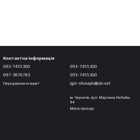
Контактна інформація
093-7455300
093-7455300
097-3876783
093-7455300
Igor-shuvaylo@ukr.net
Передзвонити вам?
м. Чернігів, вул. Мартина Небаби,
94
Мапа проїзду