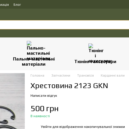
мація
Блог
Пально-мастильні
Тюнінг і аксесуари
матеріали
Головна
Запчастини
Трансмісія
Карданні вали
Хрестовина 2123 GKN
Написати відгук
500 грн
В наявності
Увійти
для відображення накопичувальної знижки
%