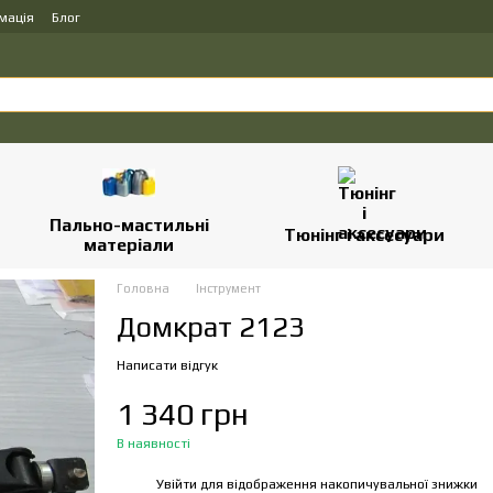
мація
Блог
Пально-мастильні
Тюнінг і аксесуари
матеріали
Головна
Інструмент
Домкрат 2123
Написати відгук
1 340 грн
В наявності
Увійти
для відображення накопичувальної знижки
%