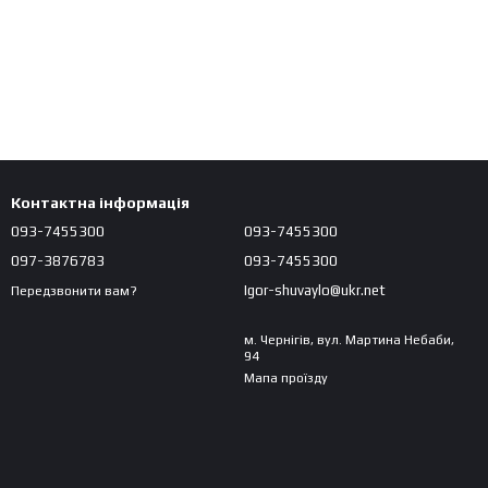
Контактна інформація
093-7455300
093-7455300
097-3876783
093-7455300
Igor-shuvaylo@ukr.net
Передзвонити вам?
м. Чернігів, вул. Мартина Небаби,
94
Мапа проїзду