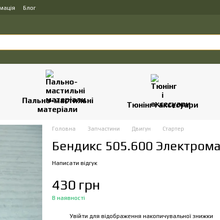
мація
Блог
Пально-мастильні
Тюнінг і аксесуари
матеріали
Головна
Запчастини
Двигун
Стартер
Бендикс 505.600 Электром
Написати відгук
430 грн
В наявності
Увійти
для відображення накопичувальної знижки
%