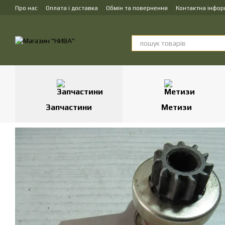
Перейти до основного контенту
Про нас
Оплата і доставка
Обмін та повернення
Контактна інфор
Запчастини
Метизи