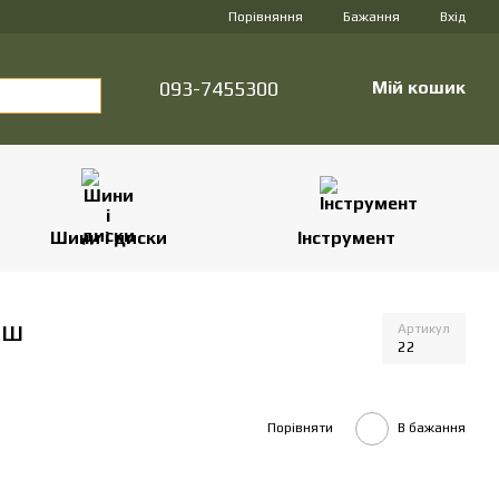
Порівняння
Бажання
Вхід
093-7455300
Мій кошик
Шини і диски
Інструмент
аш
Артикул
22
Порівняти
В бажання