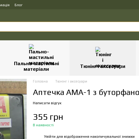
мація
Блог
Пально-мастильні
Тюнінг і аксесуари
матеріали
Головна
Тюнінг і аксесуари
Аптечка АМА-1 з буторфан
Написати відгук
355 грн
В наявності
Увійти
для відображення накопичувальної знижки
%