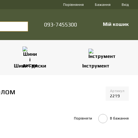
Порівняння
Бажання
Вхід
093-7455300
Мій кошик
Шини і диски
Інструмент
олом
Артикул
2219
Порівняти
В бажання