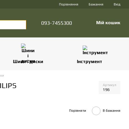
Порівняння
Бажання
Вхід
093-7455300
Мій кошик
Шини і диски
Інструмент
ки
ILIPS
Артикул
196
Порівняти
В бажання