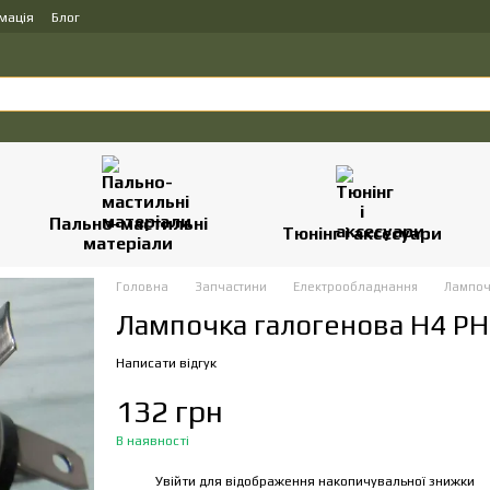
мація
Блог
Пально-мастильні
Тюнінг і аксесуари
матеріали
Головна
Запчастини
Електрообладнання
Лампоч
Лампочка галогенова H4 PH
Написати відгук
132 грн
В наявності
Увійти
для відображення накопичувальної знижки
%