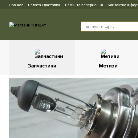
Перейти до основного контенту
Про нас
Оплата і доставка
Обмін та повернення
Контактна інфор
Запчастини
Метизи